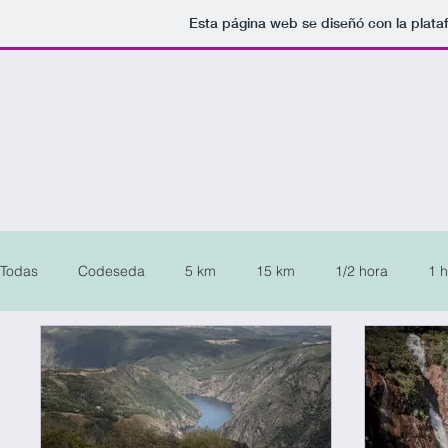
Esta página web se diseñó con la plat
Todas
Codeseda
5 km
15 km
1/2 hora
1 
area recreativa
acantilado
camelia
cascada
mirador
molino
monasterio
pazo
playa flu