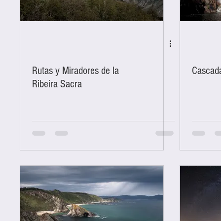
salmon
termas
torre
Rutas y Miradores de la
Cascada
Ribeira Sacra