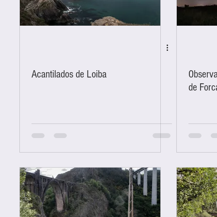
Acantilados de Loiba
Observa
de Forc